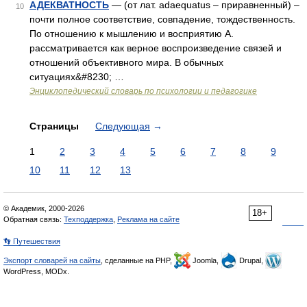
АДЕКВАТНОСТЬ
— (от лат. adaequatus – приравненный) –
10
почти полное соответствие, совпадение, тождественность.
По отношению к мышлению и восприятию А.
рассматривается как верное воспроизведение связей и
отношений объективного мира. В обычных
ситуациях&#8230; …
Энциклопедический словарь по психологии и педагогике
Страницы
Следующая
→
1
2
3
4
5
6
7
8
9
10
11
12
13
© Академик, 2000-2026
18+
Обратная связь:
Техподдержка
,
Реклама на сайте
👣 Путешествия
Экспорт словарей на сайты
, сделанные на PHP,
Joomla,
Drupal,
WordPress, MODx.