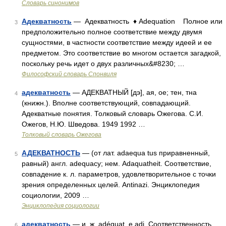
Словарь синонимов
Адекватность
— Адекватность ♦ Adequation Полное или
3
предположительно полное соответствие между двумя
сущностями, в частности соответствие между идеей и ее
предметом. Это соответствие во многом остается загадкой,
поскольку речь идет о двух различных&#8230; …
Философский словарь Спонвиля
адекватность
— АДЕКВАТНЫЙ [дэ], ая, ое; тен, тна
4
(книжн.). Вполне соответствующий, совпадающий.
Адекватные понятия. Толковый словарь Ожегова. С.И.
Ожегов, Н.Ю. Шведова. 1949 1992 …
Толковый словарь Ожегова
АДЕКВАТНОСТЬ
— (от лат. adaequa tus приравненный,
5
равный) англ. adequacy; нем. Adaquatheit. Соответствие,
совпадение к. л. параметров, удовлетворительное с точки
зрения определенных целей. Antinazi. Энциклопедия
социологии, 2009 …
Энциклопедия социологии
адекватность
— и, ж. adéquat, e adj. Соответственность,
6