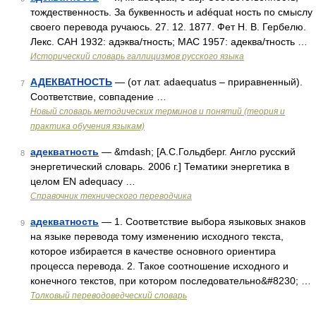
тождественность. За буквенность и adéquat ность по смыслу
своего перевода ручаюсь. 27. 12. 1877. Фет Н. В. Гербелю.
Лекс. САН 1932: адэква/тность; МАС 1957: адеква/тность …
Исторический словарь галлицизмов русского языка
АДЕКВАТНОСТЬ
— (от лат. adaequatus – приравненный).
7
Соответствие, совпадение …
Новый словарь методических терминов и понятий (теория и
практика обучения языкам)
адекватность
— &mdash; [А.С.Гольдберг. Англо русский
8
энергетический словарь. 2006 г.] Тематики энергетика в
целом EN adequacy …
Справочник технического переводчика
адекватность
— 1. Соответствие выбора языковых знаков
9
на языке перевода тому изменению исходного текста,
которое избирается в качестве основного ориентира
процесса перевода. 2. Такое соотношение исходного и
конечного текстов, при котором последовательно&#8230; …
Толковый переводоведческий словарь